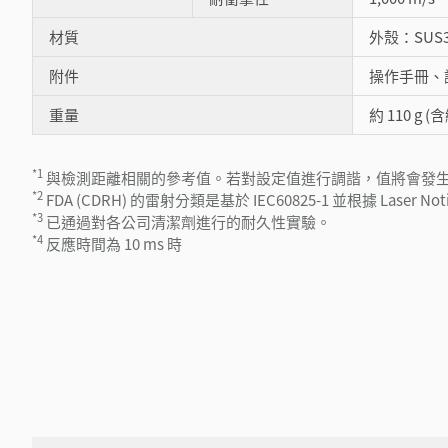
材質
外殼：SUS
附件
操作手冊、證明
重量
約 110 g 
*1
與檢測距離相關的參考值。若對設定值進行調諧，值將會發生位
*2
FDA (CDRH) 的雷射分類是基於 IEC60825-1 並根據 Laser 
*3
已通過對各公司清潔劑進行的耐久性實驗。
*4
反應時間為 10 ms 時