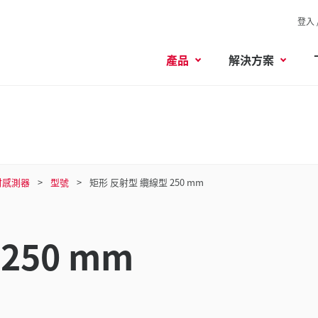
登入 
產品
解決方案
射感測器
型號
矩形 反射型 纜線型 250 mm
250 mm