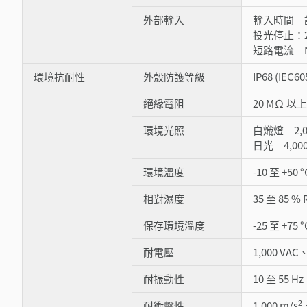
外部輸入
輸入時間 調整
投光停止：2 
短路電流 NP
環境抗耐性
外殼防護等級
IP68 (IEC6
絕緣電阻
20 MΩ 以上 
環境光照
白熾燈 2,00
日光 4,000
環境溫度
-10 至 +50
相對濕度
35 至 85 %
保存環境溫度
-25 至 +75
耐電壓
1,000 VAC
耐振動性
10 至 55 
2
耐衝擊性
1,000 m/s