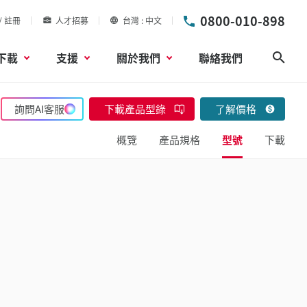
0800-010-898
/ 註冊
人才招募
台灣
中文
下載
支援
關於我們
聯絡我們
搜尋
詢問AI客服
下載產品型錄
了解價格
概覽
產品規格
型號
下載