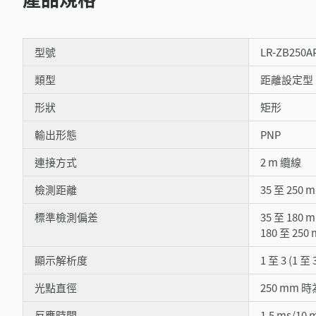
型號
LR-ZB250A
類型
距離設定型
形狀
矩形
輸出形態
PNP
連接方式
2 m 纜線
檢測距離
35 至 250 m
標準檢測偏差
35 至 180
180 至 25
顯示解析度
1 至 3 (1 至
光點直徑
250 mm 時為
反應時間
1.5 ms/1