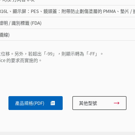
316L、顯示屏：PES、鏡頭蓋：附帶防止劃傷塗層的 PMMA、墊片 / 
 / 識別標籤 (FDA)
(含纜線)
移。另外，若超出「-99」，則顯示轉為「-FF」。
Notice 的要求而實施的。
產品規格(PDF)
其他型號