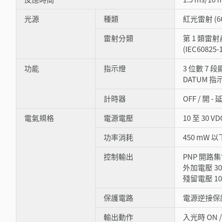
光源
種類
紅光雷射 (66
雷射分類
第 1 類雷
(IEC60825-
功能
指示燈
3 位數 7 
DATUM 指示
計時器
OFF / 開 -
電氣規格
電源電壓
10 至 30 V
功率消耗
450 mW 以下
控制輸出
PNP 開路
外加電壓 30
殘留電壓 10 
保護電路
電源逆接保
輸出動作
入光時 ON