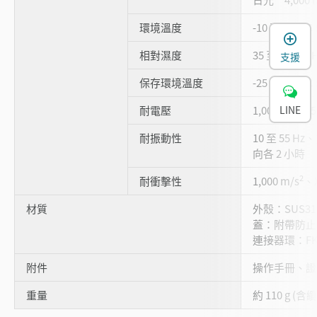
環境溫度
-10 至 +50 °
相對濕度
35 至 85 % 
支援
保存環境溫度
-25 至 +75 °
耐電壓
1,000 VAC、5
LINE
耐振動性
10 至 55 Hz
向各 2 小時
2
耐衝擊性
1,000 m/s
、X
材質
外殼：SUS3
蓋：附帶防止劃
連接器環：F
附件
操作手冊、證明 
重量
約 110 g (