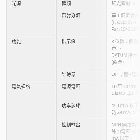
光源
種類
紅光雷射 (660
雷射分類
第 1 類雷射
(IEC60825-1
*2
Part1040.10
功能
指示燈
3 位數 7 段
色)、
DATUM 指示燈
(綠色)
計時器
OFF / 開 - 延
電氣規格
電源電壓
10 至 30 VD
Class2 或 LPS
功率消耗
450 mW 以下(
時 34 mA 以下
控制輸出
NPN 開路集
外加電壓 30 
mA 以下、