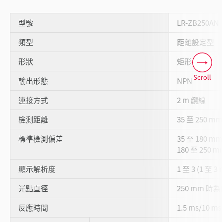
型號
LR-ZB250AN
類型
距離設定型
形狀
矩形
Scroll
輸出形態
NPN
連接方式
2 m 纜線
檢測距離
35 至 250 mm 
標準檢測偏差
35 至 180 
180 至 250 
顯示解析度
1 至 3 (1 至 3
光點直徑
250 mm 時為約
反應時間
1.5 ms/10