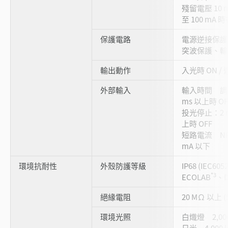
殘留電壓 10 m
至 100 mA 時
保護電路
電源逆接保護
突波保護、輸
輸出動作
入光時 ON /
外部輸入
輸入時間 調整
ms 以上時 OF
投光停止：2 m
上時 OFF
短路電流 NPN
mA 以下
環境抗耐性
外殼防護等級
IP68 (IEC605
*3
ECOLAB
、D
絕緣電阻
20 MΩ 以上 (5
環境光照
白熾燈 2,000
日光 4,000 