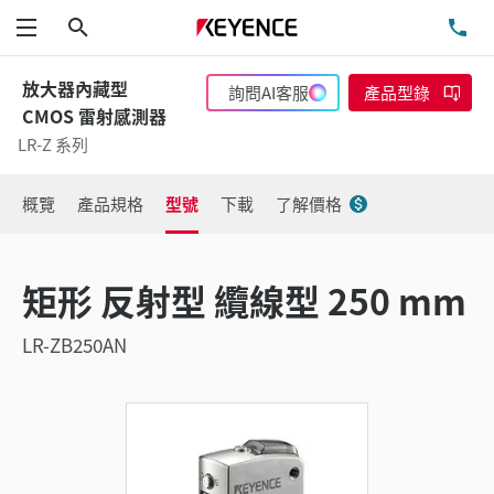
搜尋
洽
功能表
放大器內藏型
詢問AI客服
產品型錄
CMOS 雷射感測器
LR-Z 系列
概覽
產品規格
型號
下載
了解價格
矩形 反射型 纜線型 250 mm
LR-ZB250AN