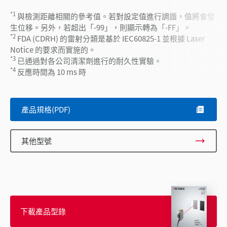
*1
與檢測距離相關的參考值。若對設定值進行調諧，值將會發
生位移。另外，若超出「-99」，則顯示轉為「-FF」。
*2
FDA (CDRH) 的雷射分類是基於 IEC60825-1 並根據 Laser
Notice 的要求而實施的。
*3
已通過對各公司清潔劑進行的耐久性實驗。
*4
反應時間為 10 ms 時
產品規格(PDF)
其他型號
下載產品型錄