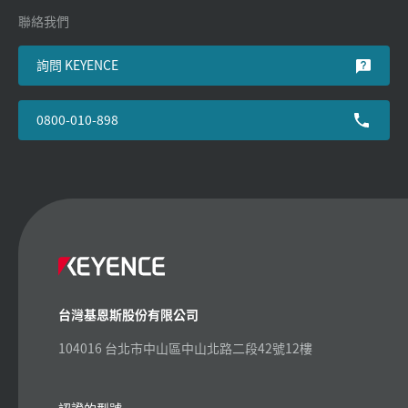
聯絡我們
詢問 KEYENCE
0800-010-898
台灣基恩斯股份有限公司
104016 台北市中山區中山北路二段42號12樓
認證的型號