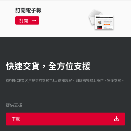
訂閱電子報
訂閱
快速交貨，全方位支援
KEYENCE為客戸提供的支援包括: 選擇製程、到廠指導線上操作、售後支援。
提供支援
下載