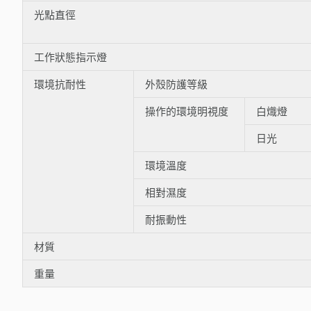
光點直徑
工作狀態指示燈
環境抗耐性
外殼防護等級
操作的環境明視度
白熾燈
日光
環境溫度
相對濕度
耐振動性
材質
重量