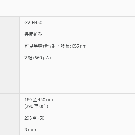
GV-H450
長距離型
可見半導體雷射，波長: 655 nm
2 級 (560 µW)
160 至 450 mm
*1
(290 至 0)
)
295 至 -50
3 mm