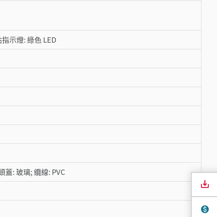
指示燈: 綠色 LED
蓋: 玻璃; 纜線: PVC