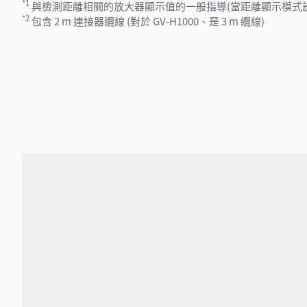
*1
與檢測距離相關的放大器顯示值的一般指導(當距離顯示模式
*2
包含 2 m 連接器纜線 (對於 GV-H1000、是 3 m 纜線)