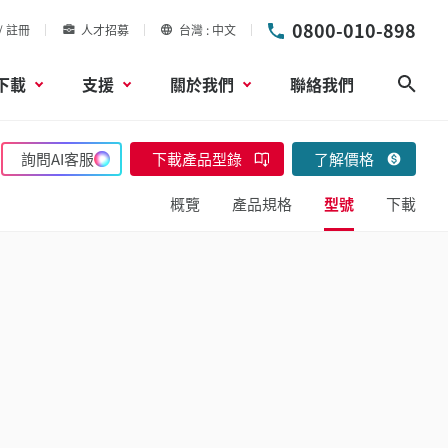
0800-010-898
/ 註冊
人才招募
台灣
中文
下載
支援
關於我們
聯絡我們
搜尋
詢問AI客服
下載產品型錄
了解價格
概覽
產品規格
型號
下載