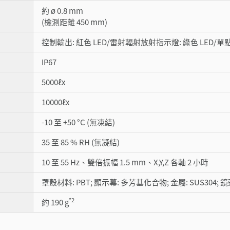
約 ø 0.8 mm
(檢測距離 450 mm)
控制輸出: 紅色 LED/雷射輻射放射指示燈: 綠色 LED/單點
IP67
5000ℓx
10000ℓx
-10 至 +50 °C (無凍結)
35 至 85 % RH (無凝結)
10 至 55 Hz、雙倍振幅 1.5 mm、X,Y,Z 各軸 2 小時
罩殼材料: PBT; 顯示幕: 多芳基化合物; 金屬: SUS304; 鏡頭
*2
約 190 g