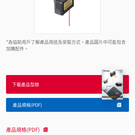
*為協助用戶了解產品用途及安裝方式，產品圖片中可能包含
加購配件。
下載產品型錄
產品規格(PDF)
產品規格(PDF)