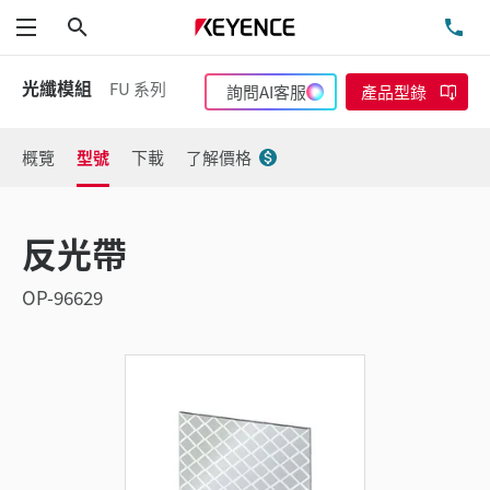
搜尋
洽
功能表
光纖模組
FU 系列
詢問AI客服
產品型錄
概覽
型號
下載
了解價格
反光帶
OP-96629