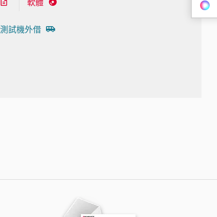
軟體
測試機外借