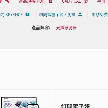
南
產品規格(PDF)
CAD / CAE
手冊
問 KEYENCE
申請實機示範 / 測試
申請免費
產品陣容:
光纖感測器
訂閱電子報