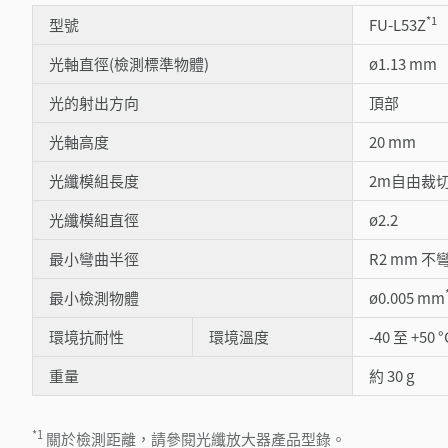
*1
型號
FU-L53Z
光軸直徑(檢測標準物體)
ø1.13 mm
光的射出方向
頂部
光軸高度
20 mm
光纖模組長度
2m自由裁
光纖模組直徑
ø2.2
最小彎曲半徑
R2 mm 不
最小檢測物體
ø0.005 mm
環境抗耐性
環境溫度
-40 至 +50 °
重量
約 30 g
*1
關於檢測距離，請參閱光纖放大器產品型錄。