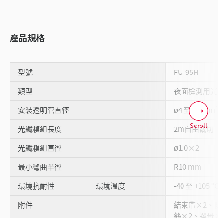
產品規格
型號
FU-95H
類型
夜面檢測用光
*
安裝透明管直徑
ø4 至 26 mm
Scroll
光纖模組長度
2m自由裁切
光纖模組直徑
ø1.0×2
最小彎曲半徑
R10 mm
環境抗耐性
環境溫度
-40 至 +105 °
附件
結束帶×2、
絲×2、螺母