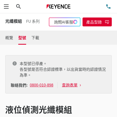
搜尋
洽
功能表
光纖模組
FU 系列
詢問AI客服
產品型錄
概覽
型號
下載
本型號已停產。
各型號是否符合認證標準，以出貨當時的認證情況
為準。
0800-010-898
查詢表單
聯絡我們:
液位偵測光纖模組