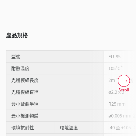
產品規格
型號
FU-85
*1
耐熱溫度
105°C
光纖模組長度
2m自由裁切
Scroll
光纖模組直徑
ø2.2×2
最小彎曲半徑
R25 mm
最小檢測物體
ø0.005 mm 
環境抗耐性
環境溫度
-40 至 +105 °