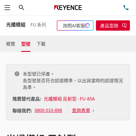
搜尋
洽
功能表
光纖模組
FU 系列
詢問AI客服
產品型錄
概覽
型號
下載
本型號已停產。
各型號是否符合認證標準，以出貨當時的認證情況
為準。
推薦替代產品:
光纖模組 反射型 - FU-85A
0800-010-898
查詢表單
聯絡我們: