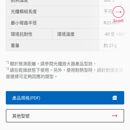
光纖模組長度
不可1m切割
Scroll
最小彎曲半徑
R25 mm
環境抗耐性
環境溫度
-40 至 +300 °
重量
約 23 g
*1
關於檢測距離，請參閱光纖放大器產品型錄。
*2
請在乾燥狀態下使用。另外，使用耐熱型時，請針對環境溫
度選擇可足夠因應的類型。
產品規格(PDF)
其他型號