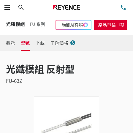
搜尋
洽
功能表
光纖模組
FU 系列
詢問AI客服
產品型錄
概覽
型號
下載
了解價格
光纖模組 反射型
FU-63Z