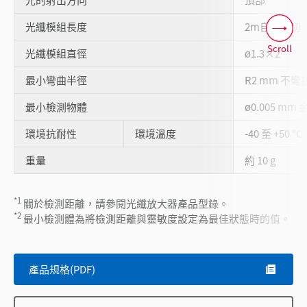
光纖模組長度
2m自由裁切
Scroll
光纖模組直徑
ø1.3×2
最小彎曲半徑
R2 mm 不彎
最小檢測物體
ø0.005 mm 
環境抗耐性
環境溫度
-40 至 +50 °C
重量
約 10 g
*1
關於檢測距離，請參閱光纖放大器產品型錄。
*2
最小檢測體為將檢測距離與靈敏度設定為最佳狀態時的值。
產品規格(PDF)