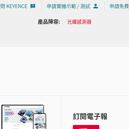
問 KEYENCE
申請實機示範 / 測試
申請免費
產品陣容:
光纖感測器
訂閱電子報