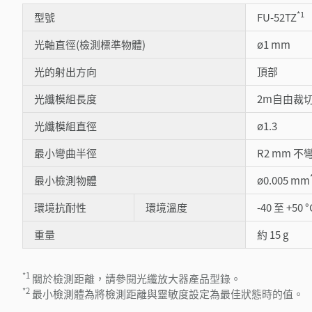
*1
型號
FU-52TZ
光軸直徑(檢測標準物體)
ø1 mm
光的射出方向
頂部
光纖模組長度
2m自由裁
光纖模組直徑
ø1.3
最小彎曲半徑
R2 mm 不
最小檢測物體
ø0.005 mm
環境抗耐性
環境溫度
-40 至 +50 °
重量
約 15 g
*1
關於檢測距離，請參閱光纖放大器產品型錄。
*2
最小檢測體為將檢測距離與靈敏度設定為最佳狀態時的值。