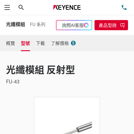
搜尋
洽
功能表
光纖模組
FU 系列
詢問AI客服
產品型錄
概覽
型號
下載
了解價格
光纖模組 反射型
FU-43