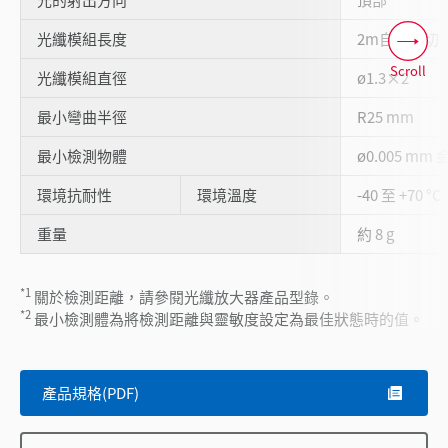
光纖模組長度
2m自由裁切
Scroll
光纖模組直徑
ø1.3×2
最小彎曲半徑
R25 mm
最小檢測物體
ø0.005 mm 
環境抗耐性
環境溫度
-40 至 +70 °C
重量
約 8 g
*1
關於檢測距離，請參閱光纖放大器產品型錄。
*2
最小檢測體為將檢測距離與靈敏度設定為最佳狀態時的值。
產品規格(PDF)