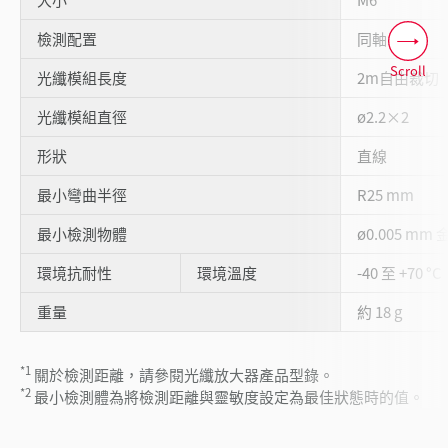
檢測配置
同軸
Scroll
光纖模組長度
2m自由裁切
光纖模組直徑
ø2.2×2
形狀
直線
最小彎曲半徑
R25 mm
最小檢測物體
ø0.005 mm 
環境抗耐性
環境溫度
-40 至 +70 °C
重量
約 18 g
*1
關於檢測距離，請參閱光纖放大器產品型錄。
*2
最小檢測體為將檢測距離與靈敏度設定為最佳狀態時的值。