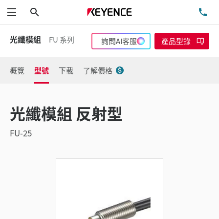
搜尋
洽
功能表
光纖模組
FU 系列
詢問AI客服
產品型錄
概覽
型號
下載
了解價格
光纖模組 反射型
FU-25