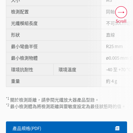
檢測配置
同軸
Scroll
光纖模組長度
不可50cm切
形狀
直線
最小彎曲半徑
R25 mm
最小檢測物體
ø0.005 mm 
環境抗耐性
環境溫度
-40 至 +70 °C
重量
約 4 g
*1
關於檢測距離，請參閱光纖放大器產品型錄。
*2
最小檢測體為將檢測距離與靈敏度設定為最佳狀態時的值。
產品規格(PDF)