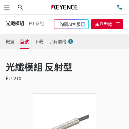
搜尋
洽
功能表
光纖模組
FU 系列
詢問AI客服
產品型錄
概覽
型號
下載
了解價格
光纖模組 反射型
FU-21X