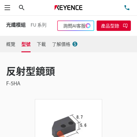
搜尋
洽
功能表
光纖模組
FU 系列
詢問AI客服
產品型錄
概覽
型號
下載
了解價格
反射型鏡頭
F-5HA