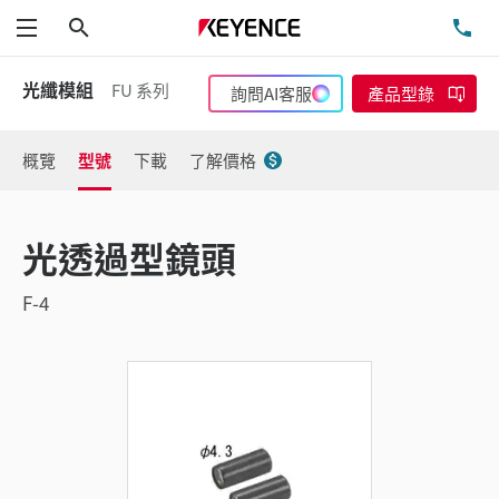
搜尋
洽
功能表
光纖模組
FU 系列
詢問AI客服
產品型錄
概覽
型號
下載
了解價格
光透過型鏡頭
F-4