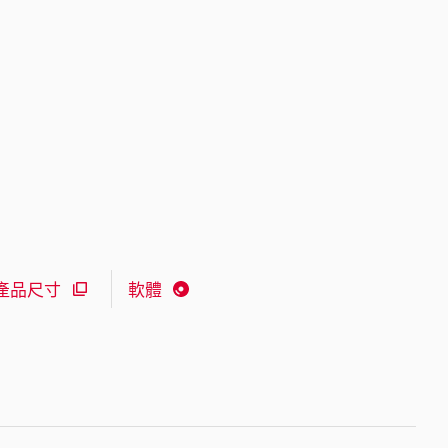
產品尺寸
軟體