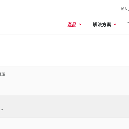
登入 
產品
解決方案
鏡頭
。