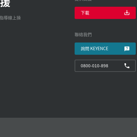
援
下載
廠指導線上操
聯絡我們
詢問 KEYENCE
0800-010-898