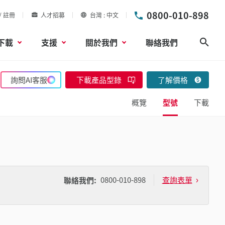
0800-010-898
/ 註冊
人才招募
台灣
中文
下載
支援
關於我們
聯絡我們
搜尋
詢問AI客服
下載產品型錄
了解價格
概覽
型號
下載
0800-010-898
查詢表單
聯絡我們: