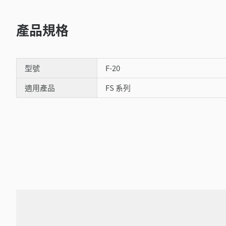
產品規格
型號
F-20
適用產品
FS 系列