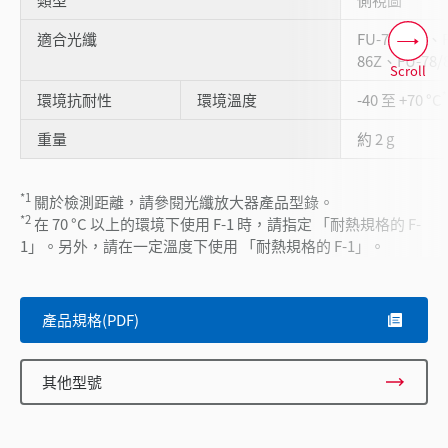
適合光纖
FU-77V/77、
86Z、FU-78/
Scroll
*
環境抗耐性
環境溫度
-40 至 +70 °C
重量
約 2 g
*1
關於檢測距離，請參閱光纖放大器產品型錄。
*2
在 70 °C 以上的環境下使用 F-1 時，請指定 「耐熱規格的 F-
1」。另外，請在一定溫度下使用 「耐熱規格的 F-1」。
產品規格(PDF)
其他型號