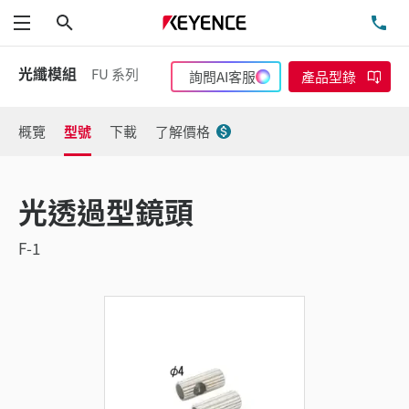
搜尋
洽
功能表
光纖模組
FU 系列
詢問AI客服
產品型錄
概覽
型號
下載
了解價格
光透過型鏡頭
F-1