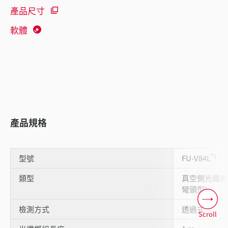
產品尺寸
軟體
產品規格
*1
型號
FU-V84L
類型
真空側光纖模組 
彎頭型)
檢測方式
透過式
Scroll