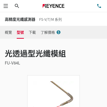
搜尋
洽
功能表
高精度光纖感測器
FS-V/T/M 系列
概覽
型號
下載
了解價格
光透過型光纖模組
FU-V84L