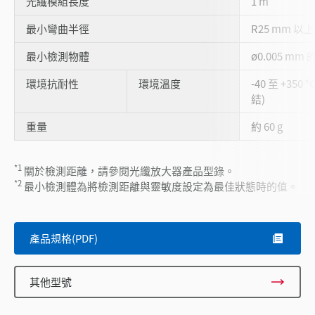
光纖模組長度
1 m
最小彎曲半徑
R25 mm 以上
最小檢測物體
ø0.005 m
環境抗耐性
環境溫度
-40 至 +35
結)
重量
約 60 g
*1
關於檢測距離，請參閱光纖放大器產品型錄。
*2
最小檢測體為將檢測距離與靈敏度設定為最佳狀態時的值。
產品規格(PDF)
其他型號