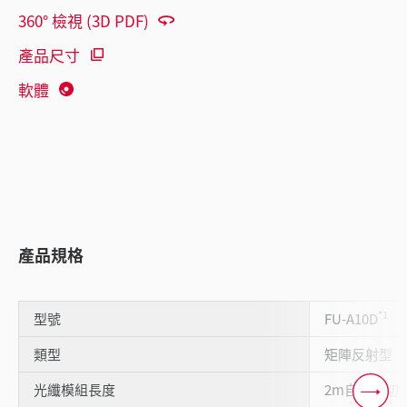
360° 檢視 (3D PDF)
產品尺寸
軟體
產品規格
*1
型號
FU-A10D
類型
矩陣反射型
光纖模組長度
2m自由裁切