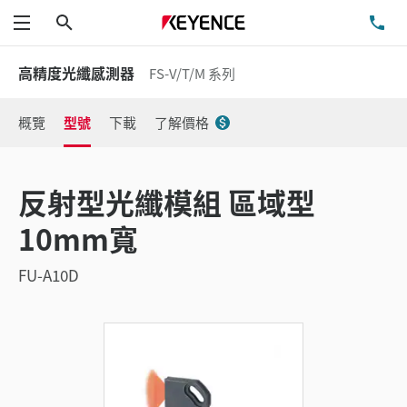
搜尋
洽
功能表
高精度光纖感測器
FS-V/T/M 系列
概覽
型號
下載
了解價格
反射型光纖模組 區域型
10mm寬
FU-A10D