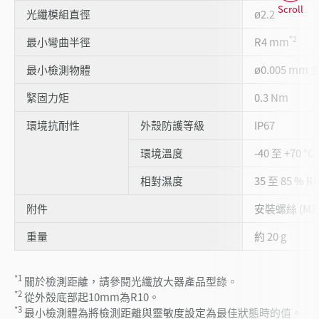
Scroll
光纖模組直徑
ø2.2
*2
最小彎曲半徑
R4 mm
最小檢測物體
ø0.005 mm 
緊固力矩
0.3 Nm
環境抗耐性
外殼防護等級
IP67
環境溫度
-40 至 +70 °
相對濕度
35 至 85 % 
附件
安裝螺絲 (M
重量
約 20 g
*1
關於檢測距離，請參閱光纖放大器產品型錄。
*2
從外殼底部起10mm為R10。
*3
最小檢測體為將檢測距離與靈敏度設定為最佳狀態時的值。