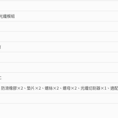
光纖模組
切
C
、防滑橡膠×2、墊片×2、螺絲×2、螺母×2、光纖切割器×1、適配器