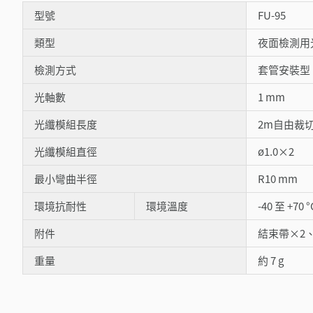
型號
FU-95
類型
夜面檢測用
檢測方式
套管安裝型
光軸數
1 mm
光纖模組長度
2m自由裁
光纖模組直徑
ø1.0×2
最小彎曲半徑
R10 mm
環境抗耐性
環境溫度
-40 至 +70 °
附件
結束帶×2
重量
約 7 g