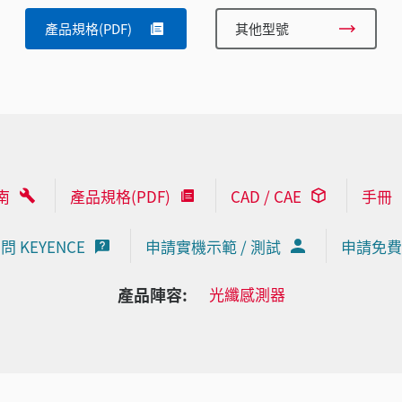
產品規格(PDF)
其他型號
南
產品規格(PDF)
CAD / CAE
手冊
問 KEYENCE
申請實機示範 / 測試
申請免費
產品陣容:
光纖感測器