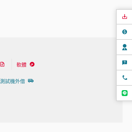
軟體
測試機外借