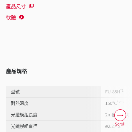
產品尺寸
軟體
產品規格
*1
型號
FU-85H
*2
*3
耐熱溫度
150°C
光纖模組長度
2m自由裁切
Scroll
光纖模組直徑
ø2.2×2