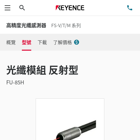
搜尋
洽
功能表
高精度光纖感測器
FS-V/T/M 系列
概覽
型號
下載
了解價格
光纖模組 反射型
FU-85H