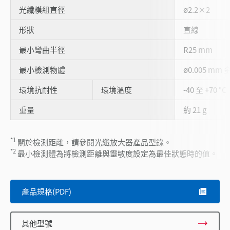
光纖模組直徑
ø2.2×2
形狀
直線
最小彎曲半徑
R25 mm
最小檢測物體
ø0.005 mm 
環境抗耐性
環境溫度
-40 至 +70 °C
重量
約 21 g
*1
關於檢測距離，請參閱光纖放大器產品型錄。
*2
最小檢測體為將檢測距離與靈敏度設定為最佳狀態時的值。
產品規格(PDF)
其他型號