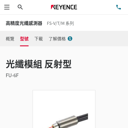
搜尋
洽
功能表
高精度光纖感測器
FS-V/T/M 系列
概覽
型號
下載
了解價格
光纖模組 反射型
FU-6F