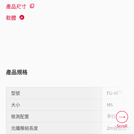
產品尺寸
軟體
產品規格
*1
型號
FU-6F
大小
M6
檢測配置
平行型
Scroll
光纖模組長度
2m自由裁切