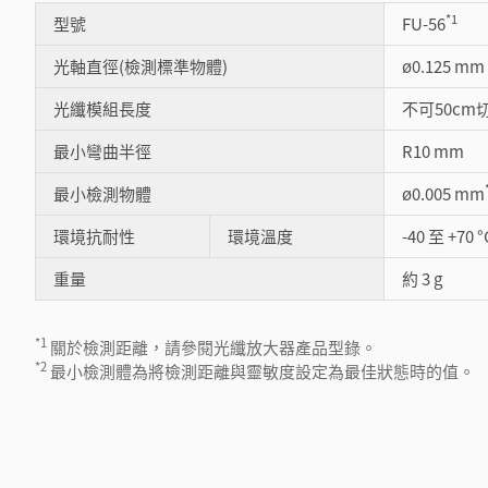
*1
型號
FU-56
光軸直徑(檢測標準物體)
ø0.125 mm
光纖模組長度
不可50cm
最小彎曲半徑
R10 mm
最小檢測物體
ø0.005 mm
環境抗耐性
環境溫度
-40 至 +70 °
重量
約 3 g
*1
關於檢測距離，請參閱光纖放大器產品型錄。
*2
最小檢測體為將檢測距離與靈敏度設定為最佳狀態時的值。