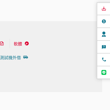
軟體
測試機外借