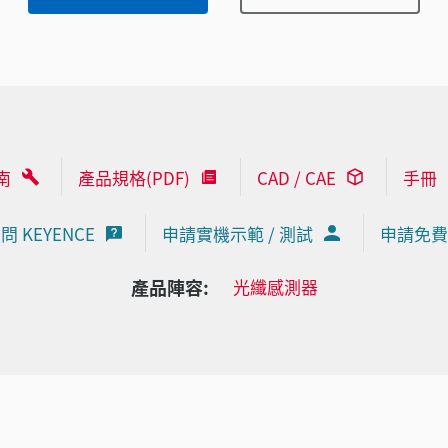
南
產品規格(PDF)
CAD / CAE
手冊
問 KEYENCE
申請實機示範 / 測試
申請免費
產品陣容:
光纖感測器