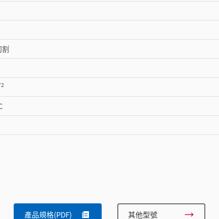
切割
*2
C
產品規格(PDF)
其他型號