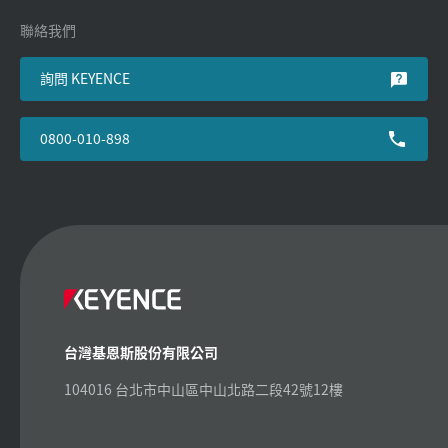
聯絡我們
詢問 KEYENCE
0800-010-898
台灣基恩斯股份有限公司
104016 台北市中山區中山北路二段42號12樓