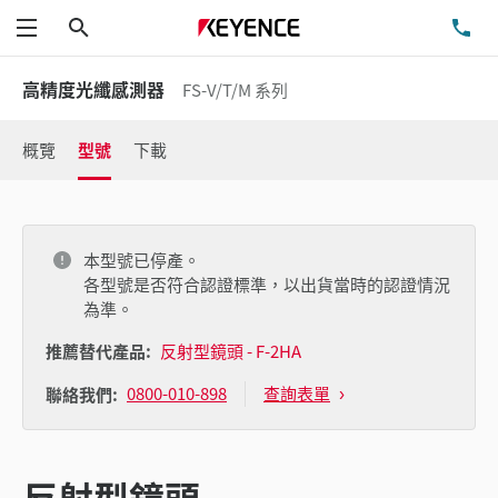
搜尋
洽
功能表
高精度光纖感測器
FS-V/T/M 系列
概覽
型號
下載
本型號已停產。
各型號是否符合認證標準，以出貨當時的認證情況
為準。
推薦替代產品:
反射型鏡頭 - F-2HA
0800-010-898
查詢表單
聯絡我們:
反射型鏡頭