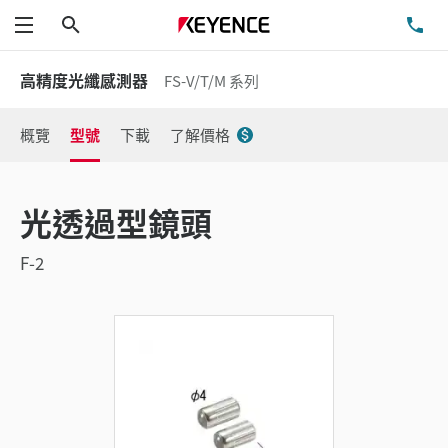
搜尋
洽
功能表
高精度光纖感測器
FS-V/T/M 系列
概覽
型號
下載
了解價格
光透過型鏡頭
F-2