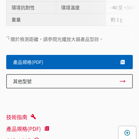
環境抗耐性
環境溫度
-40 至 +300 °
重量
約 2 g
*1
關於檢測距離，請參閱光纖放大器產品型錄。
產品規格(PDF)
其他型號
技術指南
產品規格(PDF)