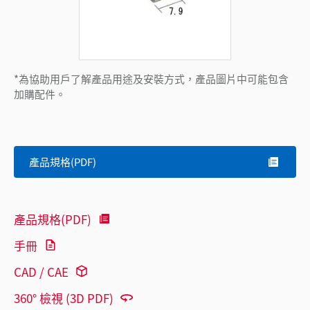
*為協助用戶了解產品用途及安裝方式，產品圖片中可能包含
加購配件。
產品規格(PDF)
產品規格(PDF)
手冊
CAD / CAE
360° 檢視 (3D PDF)