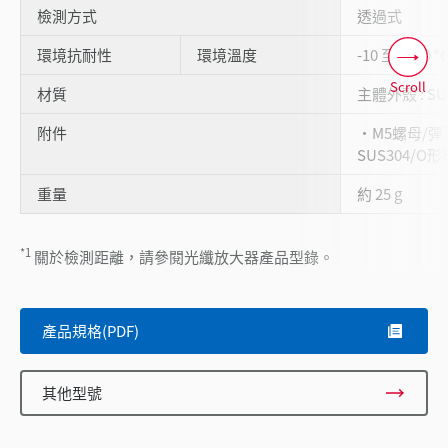
檢測方式
透過式
環境抗耐性
環境溫度
-10 至 +200 °
Scroll
材質
主體外殼 : S
附件
・M5螺母/彈
SUS304/O形環
重量
約 25 g
*1
關於檢測距離，請參閱光纖放大器產品型錄。
產品規格(PDF)
其他型號