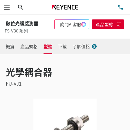
搜尋
洽
功能表
數位光纖感測器
詢問AI客服
產品型錄
FS-V30 系列
概覽
產品規格
型號
下載
了解價格
光學耦合器
FU-VJ1