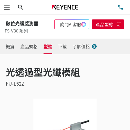
搜尋
洽
功能表
數位光纖感測器
詢問AI客服
產品型錄
FS-V30 系列
概覽
產品規格
型號
下載
了解價格
光透過型光纖模組
FU-L52Z