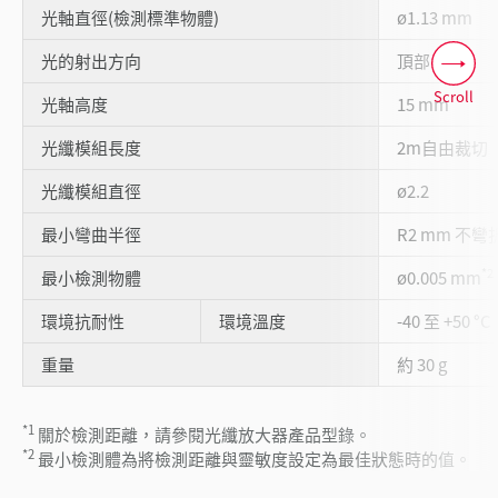
光軸直徑(檢測標準物體)
ø1.13 mm
光的射出方向
頂部
Scroll
光軸高度
15 mm
光纖模組長度
2m自由裁切
光纖模組直徑
ø2.2
最小彎曲半徑
R2 mm 不彎
*2
最小檢測物體
ø0.005 mm
環境抗耐性
環境溫度
-40 至 +50 °C
重量
約 30 g
*1
關於檢測距離，請參閱光纖放大器產品型錄。
*2
最小檢測體為將檢測距離與靈敏度設定為最佳狀態時的值。