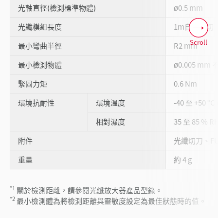
光軸直徑(檢測標準物體)
ø0.5 mm
光纖模組長度
1m自由裁切
Scroll
最小彎曲半徑
R2 mm
最小檢測物體
ø0.005 mm
緊固力矩
0.6 Nm
環境抗耐性
環境溫度
-40 至 +50 °
相對濕度
35 至 85 % 
附件
光纖切刀、F
重量
約 4 g
*1
關於檢測距離，請參閱光纖放大器產品型錄。
*2
最小檢測體為將檢測距離與靈敏度設定為最佳狀態時的值。