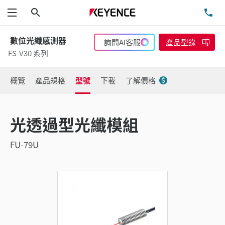
搜尋
洽
功能表
數位光纖感測器
詢問AI客服
產品型錄
FS-V30 系列
概覽
產品規格
型號
下載
了解價格
光透過型光纖模組
FU-79U