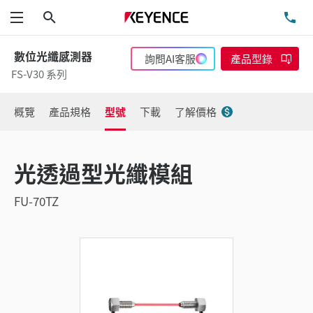
搜尋
洽
功能表
數位光纖感測器
詢問AI客服
產品型錄
FS-V30 系列
概覽
產品規格
型號
下載
了解價格
光透過型光纖模組
FU-70TZ