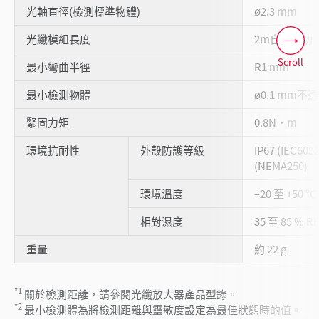
光軸直徑(檢測標準物體)
ø2.3 mm
光纖模組長度
2m自由裁切
Scroll
最小彎曲半徑
R1 mm
最小檢測物體
ø0.1 mm不
緊固力矩
0.8N・m
環境抗耐性
外殼防護等級
IP67 (IEC60
(NEMA250)
環境溫度
–20 至 +50 °
相對濕度
35 至 85 % 
重量
約 22 g
*1
關於檢測距離，請參閱光纖放大器產品型錄。
*2
最小檢測體為將檢測距離與靈敏度設定為最佳狀態時的值。