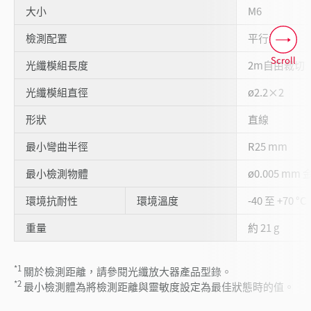
大小
M6
檢測配置
平行型
Scroll
光纖模組長度
2m自由裁切
光纖模組直徑
ø2.2×2
形狀
直線
最小彎曲半徑
R25 mm
最小檢測物體
ø0.005 mm 
環境抗耐性
環境溫度
-40 至 +70 °C
重量
約 21 g
*1
關於檢測距離，請參閱光纖放大器產品型錄。
*2
最小檢測體為將檢測距離與靈敏度設定為最佳狀態時的值。