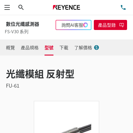
搜尋
洽
功能表
數位光纖感測器
詢問AI客服
產品型錄
FS-V30 系列
概覽
產品規格
型號
下載
了解價格
光纖模組 反射型
FU-61