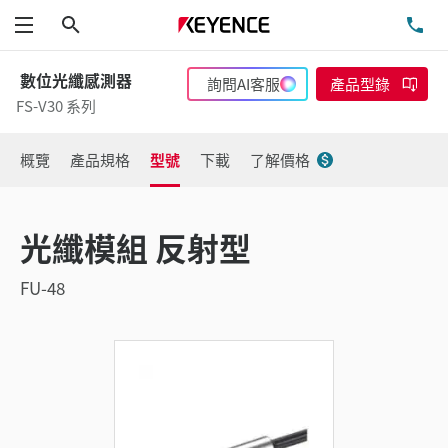
搜尋
洽
功能表
數位光纖感測器
詢問AI客服
產品型錄
FS-V30 系列
概覽
產品規格
型號
下載
了解價格
光纖模組 反射型
FU-48