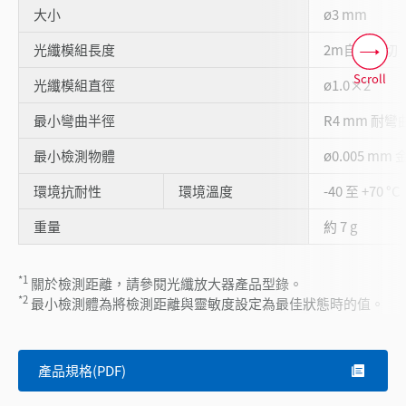
大小
ø3 mm
光纖模組長度
2m自由裁切
Scroll
光纖模組直徑
ø1.0×2
最小彎曲半徑
R4 mm 耐彎
最小檢測物體
ø0.005 mm 
環境抗耐性
環境溫度
-40 至 +70 °C
重量
約 7 g
*1
關於檢測距離，請參閱光纖放大器產品型錄。
*2
最小檢測體為將檢測距離與靈敏度設定為最佳狀態時的值。
產品規格(PDF)