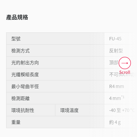
產品規格
型號
FU-45
檢測方式
反射型
光的射出方向
頂部
Scroll
光纖模組長度
不可50cm切
最小彎曲半徑
R4 mm
*1
檢測距離
4 mm
環境抗耐性
環境溫度
-40 至 +70 °C
重量
約 4 g