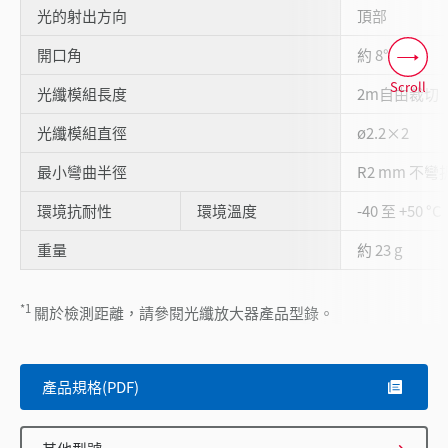
光的射出方向
頂部
開口角
約 8°
Scroll
光纖模組長度
2m自由裁切
光纖模組直徑
ø2.2×2
最小彎曲半徑
R2 mm 不彎
環境抗耐性
環境溫度
-40 至 +50 °C
重量
約 23 g
*1
關於檢測距離，請參閱光纖放大器產品型錄。
產品規格(PDF)