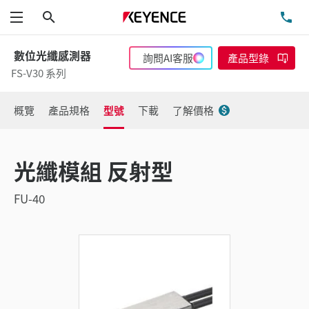
搜尋
洽
功能表
數位光纖感測器
詢問AI客服
產品型錄
FS-V30 系列
概覽
產品規格
型號
下載
了解價格
光纖模組 反射型
FU-40