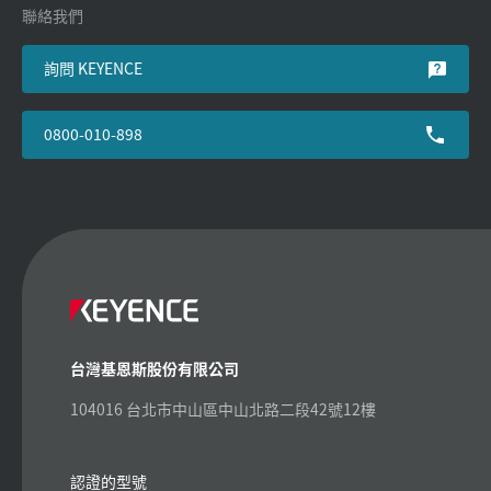
聯絡我們
詢問 KEYENCE
0800-010-898
台灣基恩斯股份有限公司
104016 台北市中山區中山北路二段42號12樓
認證的型號