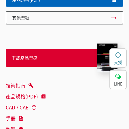
其他型號
下載產品型錄
支援
LINE
技術指南
產品規格(PDF)
CAD / CAE
手冊