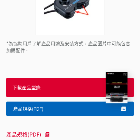
*為協助用戶了解產品用途及安裝方式，產品圖片中可能包含
加購配件。
下載產品型錄
產品規格(PDF)
產品規格(PDF)