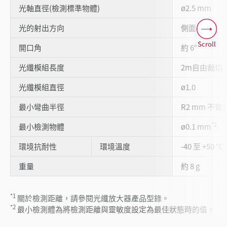
光軸直徑(檢測標準物體)
ø2.5 mm
光的射出方向
側面
Scroll
開口角
約 6°
光纖模組長度
2m自由裁切
光纖模組直徑
ø1.0
最小彎曲半徑
R2 mm 不彎
*2
最小檢測物體
ø0.1 mm
環境抗耐性
環境溫度
-40 至 +50 °C
重量
約 8 g
*1
關於檢測距離，請參閱光纖放大器產品型錄。
*2
最小檢測體為將檢測距離與靈敏度設定為最佳狀態時的值。