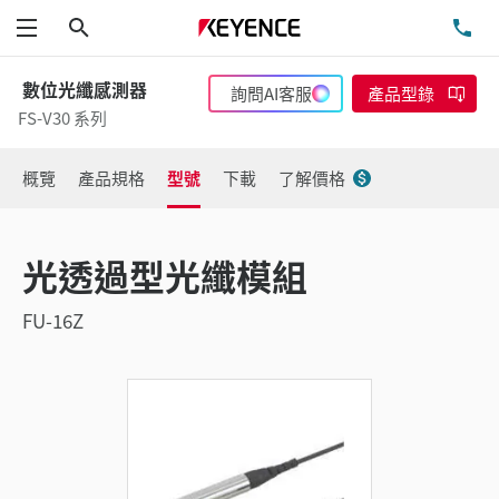
搜尋
洽
功能表
數位光纖感測器
詢問AI客服
產品型錄
FS-V30 系列
概覽
產品規格
型號
下載
了解價格
光透過型光纖模組
FU-16Z