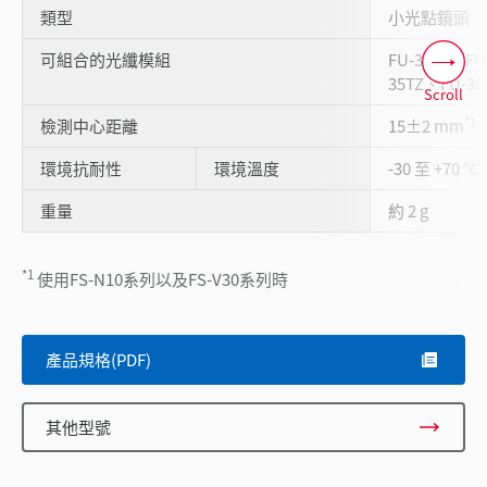
類型
小光點鏡頭
可組合的光纖模組
FU-35FZ、FU
35TZ、FU-35
Scroll
*1
檢測中心距離
15±2 mm
環境抗耐性
環境溫度
-30 至 +70 °C
重量
約 2 g
*1
使用FS-N10系列以及FS-V30系列時
產品規格(PDF)
其他型號