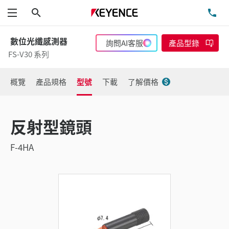
搜尋
洽
功能表
數位光纖感測器
詢問AI客服
產品型錄
FS-V30 系列
概覽
產品規格
型號
下載
了解價格
反射型鏡頭
F-4HA