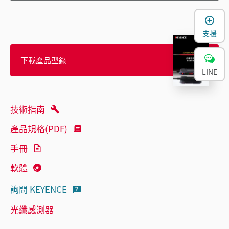
支援
下載產品型錄
LINE
技術指南
產品規格(PDF)
手冊
軟體
詢問 KEYENCE
光纖感測器