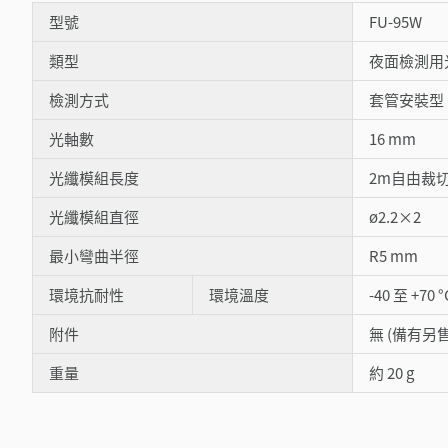
型號
FU-95W
類型
夜面檢測用
檢測方式
套管安裝型
光軸數
16 mm
光纖模組長度
2m自由裁
光纖模組直徑
ø2.2×2
最小彎曲半徑
R5 mm
環境抗耐性
環境溫度
-40 至 +70 °
附件
無 (備有另
重量
約 20 g