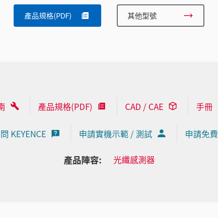
產品規格(PDF)
其他型號
南
產品規格(PDF)
CAD / CAE
手冊
問 KEYENCE
申請實機示範 / 測試
申請免費
產品陣容:
光纖感測器