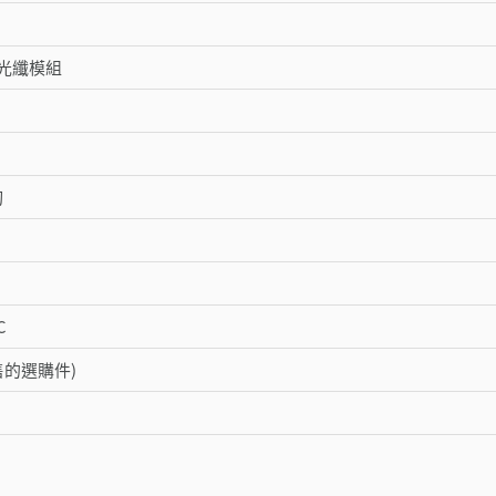
光纖模組
切
C
售的選購件)