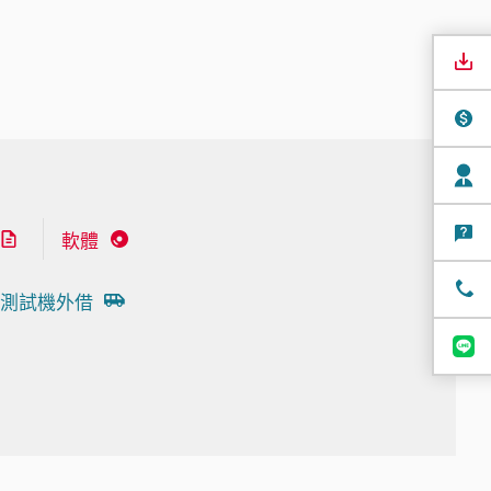
軟體
測試機外借