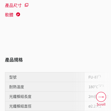
產品尺寸
軟體
產品規格
*1
型號
FU-87
*2
*3
耐熱溫度
180°C
光纖模組長度
2m自由裁切
Scroll
光纖模組直徑
ø2.2×2