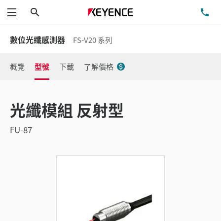
搜尋
洽
功能表
數位光纖感測器
FS-V20 系列
概覽
型號
下載
了解價格
光纖模組 反射型
FU-87