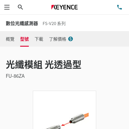
搜尋
洽
功能表
數位光纖感測器
FS-V20 系列
概覽
型號
下載
了解價格
光纖模組 光透過型
FU-86ZA