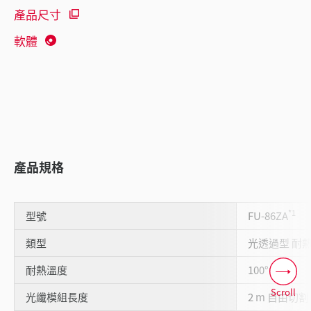
產品尺寸
軟體
產品規格
*1
型號
FU-86ZA
類型
光透過型 耐
*2
*3
耐熱溫度
100°C
Scroll
光纖模組長度
2 m 自由切割