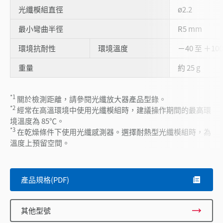
光纖模組直徑
ø2.2
最小彎曲半徑
R5 mm
環境抗耐性
環境溫度
－40 至 ＋1
重量
約 25 g
*1
關於檢測距離，請參閱光纖放大器產品型錄。
*2
經常在高溫環境中使用光纖模組時，建議操作期間的最高環
境溫度為 85℃。
*3
在乾燥條件下使用光纖感測器。選擇耐熱型光纖模組時，為
溫度上預留空間。
產品規格(PDF)
其他型號