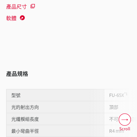
產品尺寸
軟體
產品規格
*1
型號
FU-65X
光的射出方向
頂部
光纖模組長度
不可50cm切
Scroll
最小彎曲半徑
R4 mm