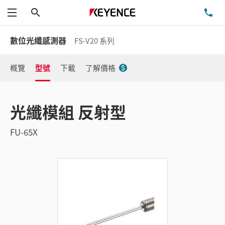
搜尋
洽
功能表
數位光纖感測器
FS-V20 系列
概覽
型號
下載
了解價格
光纖模組 反射型
FU-65X