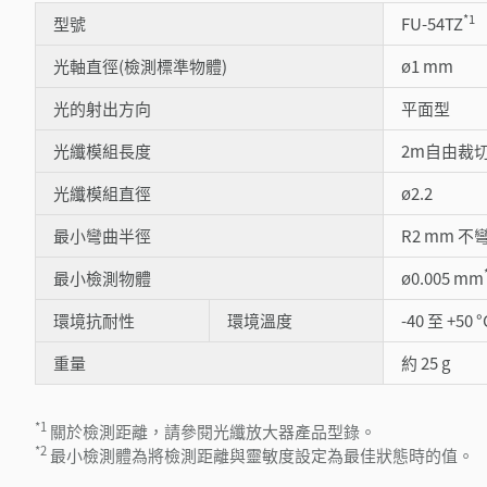
*1
型號
FU-54TZ
光軸直徑(檢測標準物體)
ø1 mm
光的射出方向
平面型
光纖模組長度
2m自由裁
光纖模組直徑
ø2.2
最小彎曲半徑
R2 mm 不
最小檢測物體
ø0.005 mm
環境抗耐性
環境溫度
-40 至 +50 °
重量
約 25 g
*1
關於檢測距離，請參閱光纖放大器產品型錄。
*2
最小檢測體為將檢測距離與靈敏度設定為最佳狀態時的值。