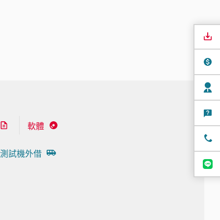
軟體
測試機外借