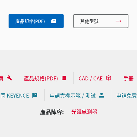
產品規格(PDF)
其他型號
南
產品規格(PDF)
CAD / CAE
手冊
問 KEYENCE
申請實機示範 / 測試
申請免費
產品陣容:
光纖感測器