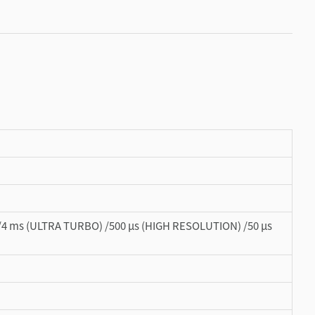
 /4 ms (ULTRA TURBO) /500 µs (HIGH RESOLUTION) /50 µs