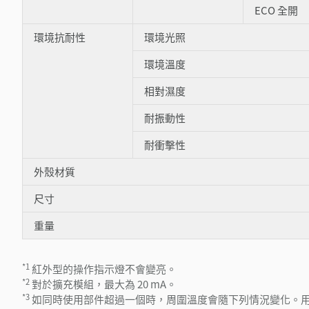
ECO 全開
環境抗耐性
環境光照
環境溫度
相對濕度
耐振動性
耐衝擊性
外殼材質
尺寸
重量
*1
紅外型的操作指示燈不會變亮。
*2
對於擴充模組，最大為 20 mA。
*3
如同時使用部件超過一個時，周圍溫度會隨下列情況變化。用安裝