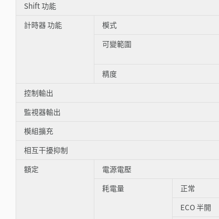
Shift 功能
計時器 功能
模式
可變範圍
精度
控制輸出
監視器輸出
模組擴充
相互干擾抑制
額定
電源電壓
耗電量
正常
ECO 半開