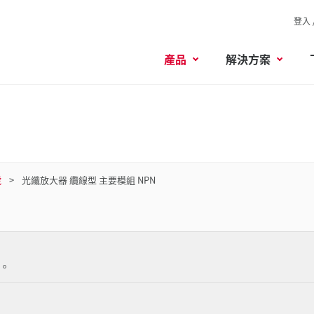
登入 
產品
解決方案
號
光纖放大器 纜線型 主要模組 NPN
。