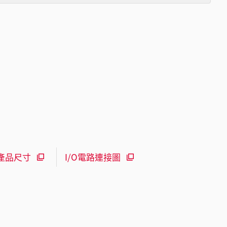
產品尺寸
I/O電路連接圖