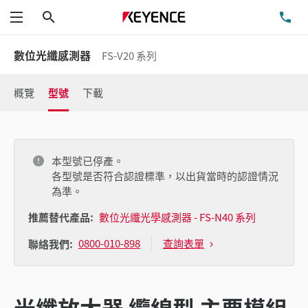
搜尋
洽
功能表
數位光纖感測器
FS-V20 系列
概覽
型號
下載
本型號已停產。
各型號是否符合認證標準，以出貨當時的認證情況
為準。
推薦替代產品:
數位光纖光學感測器 - FS-N40 系列
0800-010-898
查詢表單
聯絡我們:
光纖放大器 纜線型 主要模組