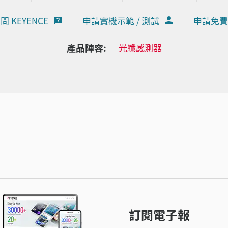
問 KEYENCE
申請實機示範 / 測試
申請免費
產品陣容:
光纖感測器
訂閱電子報