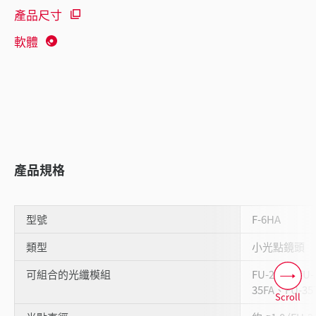
產品尺寸
軟體
產品規格
型號
F-6HA
類型
小光點鏡頭
可組合的光纖模組
FU-21X、FU-
35FA、FU-35
Scroll