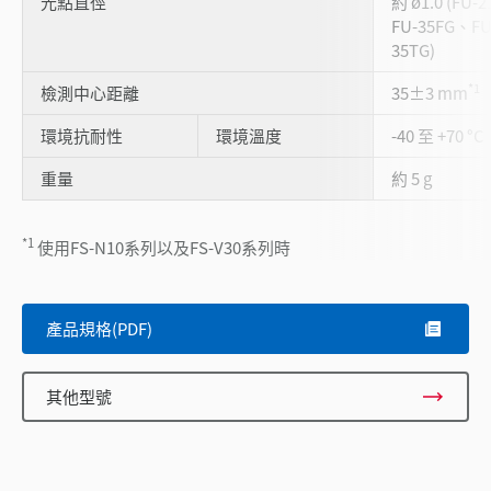
光點直徑
約 ø1.0 (FU-
FU-35FG、FU
35TG)
*1
檢測中心距離
35±3 mm
環境抗耐性
環境溫度
-40 至 +70 °C
重量
約 5 g
*1
使用FS-N10系列以及FS-V30系列時
產品規格(PDF)
其他型號