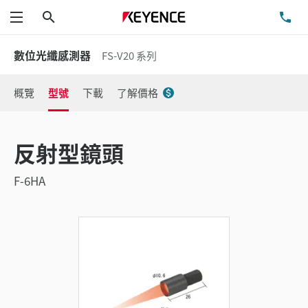
搜尋
洽
功能表
數位光纖感測器
FS-V20 系列
概覽
型號
下載
了解價格
反射型鏡頭
F-6HA