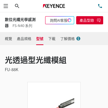
搜尋
洽
功能表
數位光纖光學感測
詢問AI客服
產品型錄
器
FS-N40 系列
概覽
產品規格
型號
下載
了解價格
光透過型光纖模組
FU-88K