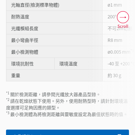
光軸直徑(檢測標準物體)
ø1 mm
*2
耐熱溫度
200°C
Scroll
光纖模組長度
不可2m切割
最小彎曲半徑
R8 mm
*3
最小檢測物體
ø0.005 mm
環境抗耐性
環境溫度
-40 至 +200 °
重量
約 30 g
*1
關於檢測距離，請參閱光纖放大器產品型錄。
*2
請在乾燥狀態下使用。另外，使用耐熱型時，請針對環境溫
度選擇可足夠因應的類型。
*3
最小檢測體為將檢測距離與靈敏度設定為最佳狀態時的值。