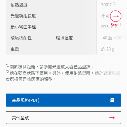
*2
耐熱溫度
300°C
光纖模組長度
不可1m切割
Scroll
最小彎曲半徑
R25 mm
環境抗耐性
環境溫度
-40 至 +300 °
重量
約 23 g
*1
關於檢測距離，請參閱光纖放大器產品型錄。
*2
請在乾燥狀態下使用。另外，使用耐熱型時，請針對環境溫
度選擇可足夠因應的類型。
產品規格(PDF)
其他型號