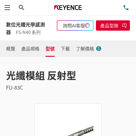
搜尋
洽
功能表
數位光纖光學感測
詢問AI客服
產品型錄
器
FS-N40 系列
概覽
產品規格
型號
下載
了解價格
光纖模組 反射型
FU-83C